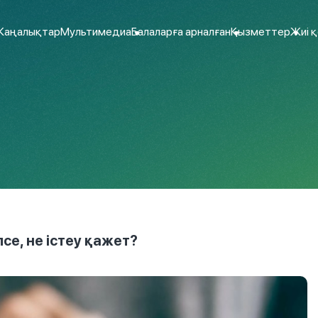
аңалықтар
Мультимедиа
Балаларға арналған
Қызметтер
Жиі 
се, не істеу қажет?