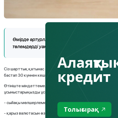
Өмірде әртүрлі жағдайлар болады. Егер қарж
төлемдерді уақтылы төлей алмасаңыз және кеші
Алаяқтық
Сіз шарттық қатынас орнатқан кредиттік ұйымға ресми өтін
кредит
бастап 30 күннен кешіктірмей жасау керек.
Өтініште міндеттемелердің орындалмау себебін көрсету 
ұсыныстарыңызды ұсыну қажет. Бұл мыналар болуы мүмкін:
- сыйақы мөлшерлемесін азайту;
Толығырақ
- қарыз валютасын өзгерту;