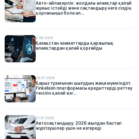
Авто-айлакерлік: жолдағы алаяқтар қалай
жұмыс істейді және сақтандыру неге сіздің
қорғаныңыз бола ал...
2.08.2026
Қазақстан азаматтарды қаржылық
алаяқтардан қалай қорғайды
26.07.2026
Қарыз тұзағынан шығудың жаңа мүмкіндігі:
Finkelisim платформасы кредиттерді реттеу
тәсілін қалай өзг...
21.01.2026
Автосақтандыру: 2026 жылдан бастап
жүргізушілер үшін не өзгереді