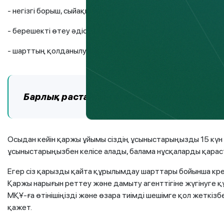
- негізгі борыш, сыйақы бойынша төлемді кейінге қалдыру;
- берешекті өтеу әдісін немесе берешекті өтеу кезектілігін
- шарттың қолданылу мерзімін өзгерту және басқалар.
Барлық растайтын құжаттарды қоса беру
Осыдан кейін қаржы ұйымы сіздің ұсыныстарыңызды 15 күн і
ұсыныстарыңызбен келісе алады, балама нұсқаларды қараст
Егер сіз қарызды қайта құрылымдау шарттары бойынша кред
Қаржы нарығын реттеу және дамыту агенттігіне жүгінуге құ
МҚҰ-ға өтінішіңізді және өзара тиімді шешімге қол жеткіз
қажет.