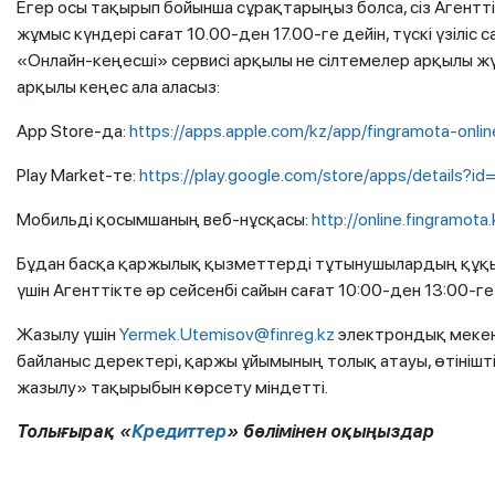
Егер осы тақырып бойынша сұрақтарыңыз болса, сіз Агентті
жұмыс күндері сағат 10.00-ден 17.00-ге дейін, түскі үзіліс 
«Онлайн-кеңесші» сервисі арқылы не сілтемелер арқылы ж
арқылы кеңес ала аласыз:
App Store-да:
https://apps.apple.com/kz/app/fingramota-onli
Play Market-те:
https://play.google.com/store/apps/details?id
Мобильді қосымшаның веб-нұсқасы:
http://online.fingramota.
Бұдан басқа қаржылық қызметтерді тұтынушылардың құқы
үшін Агенттікте әр сейсенбі сайын сағат 10:00-ден 13:00-г
Жазылу үшін
Yermek.Utemisov@finreg.kz
электрондық мекен
байланыс деректері, қаржы ұйымының толық атауы, өтінішт
жазылу» тақырыбын көрсету міндетті.
Толығырақ «
Кредиттер
» бөлімінен оқыңыздар