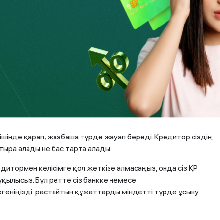
 өзгерту;
ді ұмытпаңыз!
шінде қарап, жазбаша түрде жауап береді. Кредитор сіздің
ыра алады не бас тарта алады.
итормен келісімге қол жеткізе алмасаңыз, онда сіз ҚР
қылысыз. Бұл ретте сіз банкке немесе
бегеніңізді растайтын құжаттарды міндетті түрде ұсыну