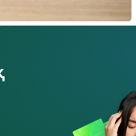
ылық қиындықтарға байланысты кредит бойынша
ктірсеңіз, бастысы – заң аясында әрекет ету.
іш жазыңыз. Мұны төлем мерзімі кешіктірілген күннен
және шарт талаптарын өзгерту бойынша өз