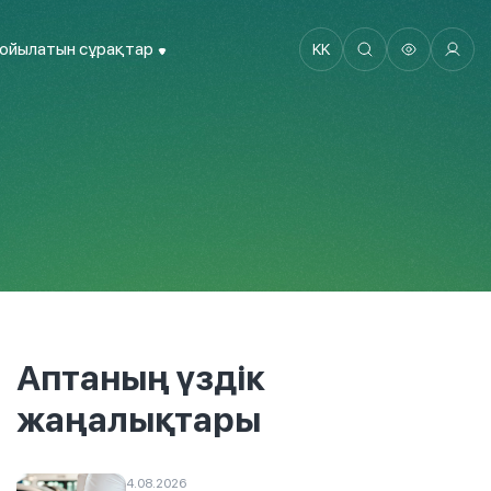
қойылатын сұрақтар
KK
Аптаның үздік
жаңалықтары
4.08.2026