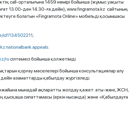
ктің call-орталығына 1459 нөмірі бойынша (жұмыс уақыты:
сағат 13.00-ден 14.30-ға дейін), www.fingramota.kz сайтының
үктеуге болатын «Fingramota Online» мобильді қосымшасы
ne/id1134502211
;
=kz.nationalbank.appeals
.
kz/ru
сілтемесі бойынша қолжетімді.
қтарын қорғау мәселелері бойынша консультациялар алу
е дейін азаматтарды қабылдау жүргізіледі.
жайына мынадай ақпаратты жолдау қажет: аты-жөні, ЖСН,
ің қысқаша сипаттамасы (еркін нысанда) және «Қабылдауға