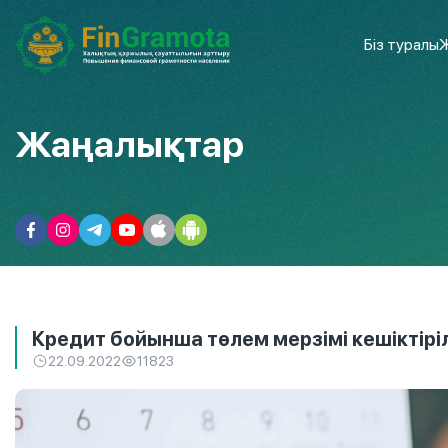
Біз туралы
Ж
Жаңалықтар
Кредит бойынша төлем мерзімі кешіктіріл
22.09.2022
11823