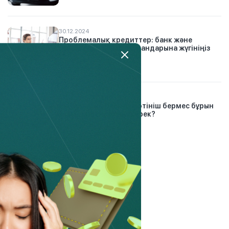
30.12.2024
Проблемалық кредиттер: банк және
микроқаржы омбудсмандарына жүгініңіз
6.03.2023
Банкроттық рәсіміне өтініш бермес бұрын
азаматтар не істеуі керек?