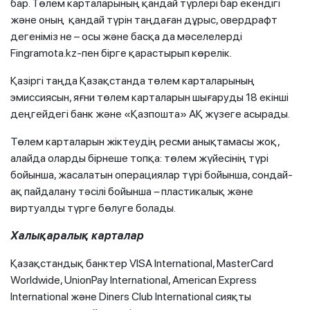
бар. Төлем карталарының қандай түрлері бар екендігі
және оның қандай түрін таңдаған дұрыс, овердрафт
дегеніміз не – осы және басқа да мәселелерді
Fingramota.kz-пен бірге қарастырып көрелік.
Қазіргі таңда Қазақстанда төлем карталарының
эмиссиясын, яғни төлем карталарын шығаруды 18 екінші
деңгейдегі банк және «Қазпошта» АҚ жүзеге асырады.
Төлем карталарын жіктеудің ресми анықтамасы жоқ,
алайда оларды бірнеше топқа: төлем жүйесінің түрі
бойынша, жасалатын операциялар түрі бойынша, сондай-
ақ пайдалану тәсілі бойынша
–
пластикалық және
виртуалды түрге бөлуге болады.
Халықаралық карталар
Қазақстандық банктер VISA International, MasterCard
Worldwide, UnionPay International, American Express
International және Diners Club International сияқты