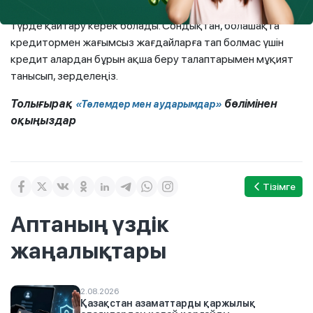
жауапкершілік екенін ұмытпаңыз және ақшаны міндетті
түрде қайтару керек болады. Сондықтан, болашақта
кредитормен жағымсыз жағдайларға тап болмас үшін
кредит алардан бұрын ақша беру талаптарымен мұқият
танысып, зерделеңіз.
Толығырақ
бөлімінен
«Төлемдер мен аударымдар»
оқыңыздар
Тізімге
Аптаның үздік
жаңалықтары
2.08.2026
Қазақстан азаматтарды қаржылық