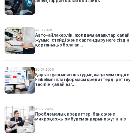
алаяқтардан қалай қорғайды
4.08.2026
Авто-айлакерлік: жолдағы алаяқтар қалай
жұмыс істейді және сақтандыру неге сіздің
қорғаныңыз бола ал...
26.07.2026
Қарыз тұзағынан шығудың жаңа мүмкіндігі:
Finkelisim платформасы кредиттерді реттеу
тәсілін қалай өзг...
30.12.2024
Проблемалық кредиттер: банк және
микроқаржы омбудсмандарына жүгініңіз