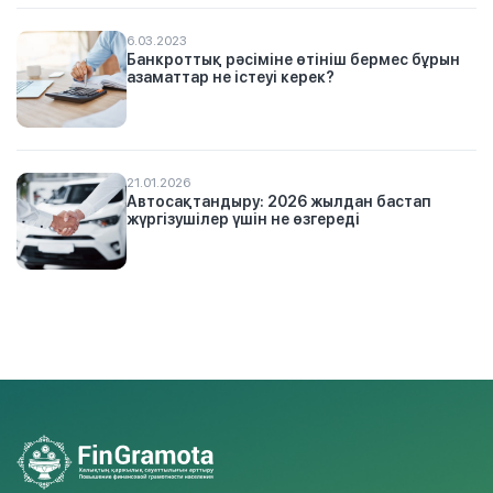
6.03.2023
Банкроттық рәсіміне өтініш бермес бұрын
азаматтар не істеуі керек?
21.01.2026
Автосақтандыру: 2026 жылдан бастап
жүргізушілер үшін не өзгереді