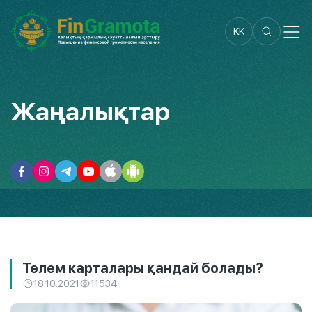
KK
Жаңалықтар
Төлем карталары қандай болады?
18.10.2021
11534