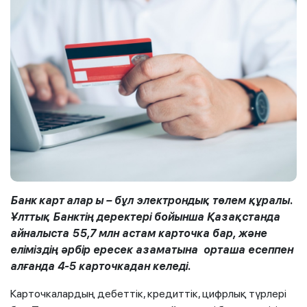
Банк
карт
алар
ы –
бұл электрондық төлем құралы.
Ұлттық Банктің деректері бойынша Қазақстанда
айналыста 55,7 млн астам карточка бар, және
еліміздің әрбір ересек азаматына орташа есеппен
алғанда 4-5 карточкадан келеді.
Карточкалардың дебеттік, кредиттік, цифрлық түрлері