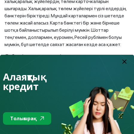
халықаралық жүйелердің төлем карточкаларын
шығарады. Халықаралық төлем жүйелері түрлі елдердің
банктерін біріктіреді. Мұндай карталармен сіз шетелде
төлем жасай аласыз. Карта банктегі бір және бірнеше
шотқа байланыстырылып берілуі мүмкін. Шоттар
теңгемен, доллармен, еуромен, Ресей рублімен болуы
мүмкін, бұл шетелде саяхат жасаған кезде аса қажет.
Дебеттік және кредиттік карталар
Дебеттік төлем картасы – бұл ағымдағы банк шотымен
Алаяқтық
байланысты банк картасы. Оны тауарларға және
кредит
көрсетілетін қызметтерге қолма-қол ақшасыз төлем
жасау, банкоматтан қолма-қол ақша алу, ақша аударымы
үшін пайдалануға болады. Дебеттік картаның айқын үлгісі
– жалақы картасы.
Кредиттік карта дебеттік картамен салыстырғанда
Толығырақ
сіздің жеке жинақтарыңызға емес, банктегі ақшаға қол
жеткізуге мүмкіндік береді. Кредит – үлкен