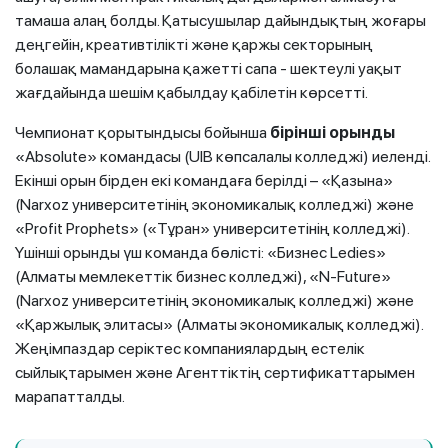
тамаша алаң болды. Қатысушылар дайындықтың жоғары
деңгейін, креативтілікті және қаржы секторының
болашақ мамандарына қажетті сапа - шектеулі уақыт
жағдайында шешім қабылдау қабілетін көрсетті.
Чемпионат қорытындысы бойынша
бірінші орынды
«Absolute» командасы (UIB көпсалалы колледжі) иеленді.
Екінші орын бірден екі командаға берілді – «Қазына»
(Narxoz университетінің экономикалық колледжі) және
«Profit Prophets» («Тұран» университетінің колледжі).
Үшінші орынды үш команда бөлісті: «Бизнес Ledies»
(Алматы мемлекеттік бизнес колледжі), «N-Future»
(Narxoz университетінің экономикалық колледжі) және
«Қаржылық элитасы» (Алматы экономикалық колледжі).
Жеңімпаздар серіктес компаниялардың естелік
сыйлықтарымен және Агенттіктің сертификаттарымен
марапатталды.