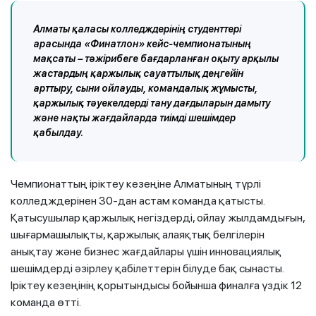
Алматы қаласы колледждерінің студенттері
арасында «Финатлон» кейс-чемпионатының
мақсаты –
тәжірибеге бағдарланған оқыту арқылы
жастардың қаржылық сауаттылық деңгейін
арттыру, сыни ойлауды, командалық жұмысты,
қаржылық тәуекелдерді тану дағдыларын дамыту
және нақты жағдайларда тиімді шешімдер
қабылдау.
Чемпионаттың іріктеу кезеңіне Алматының түрлі
колледждерінен 30-дан астам команда қатысты.
Қатысушылар қаржылық негіздерді, ойлау жылдамдығын,
шығармашылықты, қаржылық алаяқтық белгілерін
анықтау және бизнес жағдайлары үшін инновациялық
шешімдерді әзірлеу қабілеттерін білуде бақ сынасты.
Іріктеу кезеңінің қорытындысы бойынша финалға үздік 12
команда өтті.