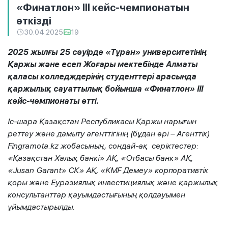
«Финатлон» III кейс-чемпионатын
өткізді
30.04.2025
19
2025 жылғы 25 сәуірде «Тұран» университетінің
Қаржы және есеп Жоғары мектебінде Алматы
қаласы колледждерінің студенттері арасында
қаржылық сауаттылық бойынша «Финатлон» III
кейс-чемпионаты өтті.
Іс-шара Қазақстан Республикасы Қаржы нарығын
реттеу және дамыту агенттігінің (бұдан әрі – Агенттік)
Fingramota.kz жобасының, сондай-ақ серіктестер:
«Қазақстан Халық банкі» АҚ, «Отбасы банк» АҚ,
«Jusan Garant» СК» АҚ, «KMF Демеу» корпоративтік
қоры және Еуразиялық инвестициялық және қаржылық
консультанттар қауымдастығының қолдауымен
ұйымдастырылды.