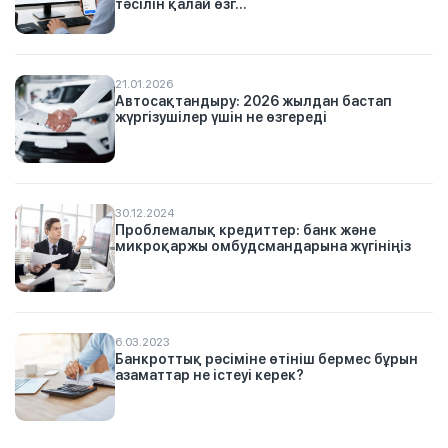
тәсілін қалай өзг...
21.01.2026
Автосақтандыру: 2026 жылдан бастап
жүргізушілер үшін не өзгереді
30.12.2024
Проблемалық кредиттер: банк және
микроқаржы омбудсмандарына жүгініңіз
6.03.2023
Банкроттық рәсіміне өтініш бермес бұрын
азаматтар не істеуі керек?