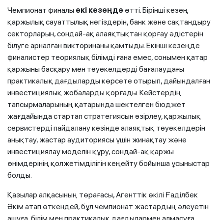
Чемпионат финалы
екі кезеңде
өтті. Бірінші кезең
қаржылық сауаттылық негіздерін, банк және сақтандыру
секторларын, сондай-ақ алаяқтықтан қорғау әдістерін
білуге арналған викторинаны қамтыды. Екінші кезеңде
финалистер теориялық білімді ғана емес, сонымен қатар
қаржыны басқару мен тәуекелдерді бағалаудағы
практикалық дағдыларды көрсете отырып, дайындалған
инвестициялық жобаларды қорғады. Кейстердің
тапсырмаларының қатарында шектелген бюджет
жағдайында стартап стратегиясын әзірлеу, қаржылық
сервистерді пайдалану кезінде алаяқтық тәуекелдерін
анықтау, жастар аудиториясы үшін жинақтау және
инвестициялау моделін құру, сондай-ақ қаржы
өнімдерінің қолжетімділігін кеңейту бойынша ұсыныстар
болды.
Қазылар алқасының төрағасы, Агенттік өкілі Ғаділбек
Әкім атап өткендей, бұл чемпионат жастардың әлеуетін
ашуға, білім мен практикалық дағдылармен алмасуға