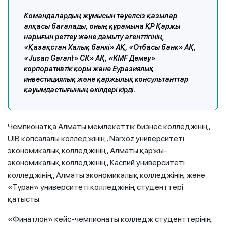
Командалардың жұмысын тәуелсіз қазылар
алқасы бағалады, оның құрамына ҚР Қаржы
нарығын реттеу және дамыту агенттігінің,
«Қазақстан Халық банкі» АҚ, «Отбасы банк» АҚ,
«Jusan Garant» СК» АҚ, «KMF Демеу»
корпоративтік қоры және Еуразиялық
инвестициялық және қаржылық консультанттар
қауымдастығының өкілдері кірді.
Чемпионатқа Алматы мемлекеттік бизнес колледжінің,
UIB көпсалалы колледжінің, Narxoz университеті
экономикалық колледжінің, Алматы қаржы-
экономикалық колледжінің, Каспий университеті
колледжінің, Алматы экономикалық колледжінің және
«Тұран» университеті колледжінің студенттері
қатысты.
«Финатлон» кейс-чемпионаты колледж студенттерінің