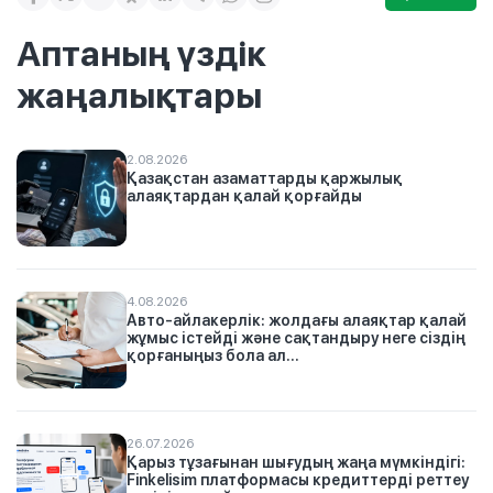
Аптаның үздік
жаңалықтары
2.08.2026
Қазақстан азаматтарды қаржылық
алаяқтардан қалай қорғайды
4.08.2026
Авто-айлакерлік: жолдағы алаяқтар қалай
жұмыс істейді және сақтандыру неге сіздің
қорғаныңыз бола ал...
26.07.2026
Қарыз тұзағынан шығудың жаңа мүмкіндігі:
Finkelisim платформасы кредиттерді реттеу