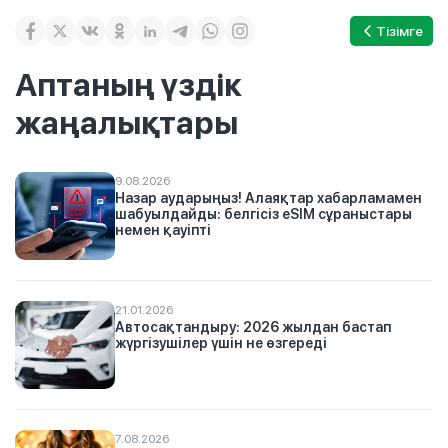
Тізімге
Аптаның үздік
жаңалықтары
9.08.2026
Назар аударыңыз! Алаяқтар хабарламамен
шабуылдайды: белгісіз eSIM сұраныстары
немен қауіпті
21.01.2026
Автосақтандыру: 2026 жылдан бастап
жүргізушілер үшін не өзгереді
7.08.2026