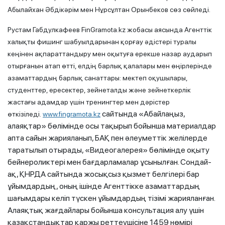
Абылайхан Әбдікәрім мен Нұрсұлтан Орынбеков сөз сөйледі.
Рустам Габдулкафеев FinGramota.kz жобасы аясында Агенттік
халықты фишинг шабуылдарынан қорғау әдістері туралы
кеңінен ақпараттандыру мен оқытуға ерекше назар аударып
отырғанын атап өтті, елдің барлық қалалары мен өңірлерінде
азаматтардың барлық санаттары: мектеп оқушылары,
студенттер, ересектер, зейнеталды және зейнеткерлік
жастағы адамдар үшін тренингтер мен дәрістер
сайтында «Абайлаңыз,
өткізіледі.
www.fingramota.kz
алаяқтар» бөлімінде осы тақырып бойынша материалдар
апта сайын жарияланып, БАҚ пен әлеуметтік желілерде
таратылып отырады, «Видеогалерея» бөлімінде оқыту
бейнероликтері мен бағдарламалар ұсынылған. Сондай-
ақ, ҚНРДА сайтында жосықсыз қызмет белгілері бар
ұйымдардың, оның ішінде Агенттікке азаматтардың
шағымдары келіп түскен ұйымдардың тізімі жарияланған.
Алаяқтық жағдайлары бойынша консультация алу үшін
қазақстандықтар қаржы реттеушісіне 1459 нөмірі