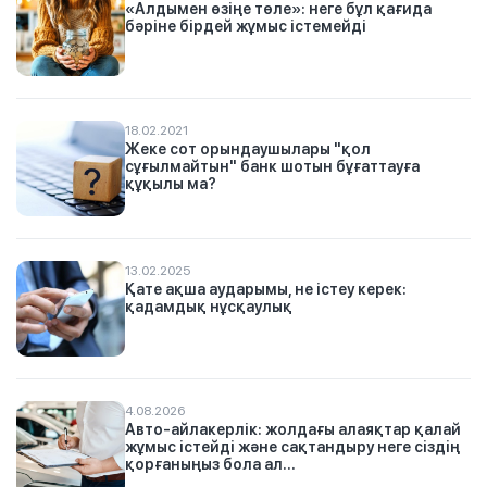
«Алдымен өзіңе төле»: неге бұл қағида
бәріне бірдей жұмыс істемейді
18.02.2021
Жеке сот орындаушылары "қол
сұғылмайтын" банк шотын бұғаттауға
құқылы ма?
13.02.2025
Қате ақша аударымы, не істеу керек:
қадамдық нұсқаулық
4.08.2026
Авто-айлакерлік: жолдағы алаяқтар қалай
жұмыс істейді және сақтандыру неге сіздің
қорғаныңыз бола ал...