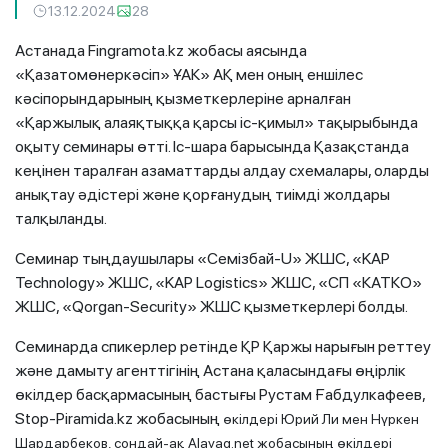
13.12.2024
28
Астанада Fingramota.kz жобасы аясында
«Қазатомөнеркәсіп» ҰАК» АҚ мен оның еншілес
кәсіпорындарының қызметкерлеріне арналған
«Қаржылық алаяқтыққа қарсы іс-қимыл» тақырыбында
оқыту семинары өтті. Іс-шара барысында Қазақстанда
кеңінен таралған азаматтарды алдау схемалары, оларды
анықтау әдістері және қорғанудың тиімді жолдары
талқыланды.
Семинар тыңдаушылары «Семізбай-U» ЖШС, «KAP
Technology» ЖШС, «KAP Logistics» ЖШС, «СП «КАТКО»
ЖШС, «Qorgan-Security» ЖШС қызметкерлері болды.
Семинарда спикерлер ретінде ҚР Қаржы нарығын реттеу
және дамыту агенттігінің Астана қаласындағы өңірлік
өкілдер басқармасының бастығы Рустам Ғабдулкафеев,
Stop-Piramida.kz жобасының
өкілдері Юрий Ли мен Нүркен
Шардарбеков, сондай-ақ Alayaq.net жобасының өкілдері