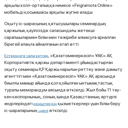
арқылы колл-орталыққа немесе «Fingramota Online»
мобильді қосымшасы арқылы жүгіне алады.
Оқыту іс-шарасының қатысушылары семинардың
қаржылық қауіпсіздік саласындағы жетекші
сарапшылармен білім мен тәжірибе алмасуға арналған
бірегей алаңға айналғанын атап өтті.
, «Қазатомөнеркәсіп» ҰАК» АҚ
Естеріңізге
сала кет
сек
Корпоративтік қаржы департаменті ұйымдастырған
оқыту семинары ҚР Қаржы нарығын реттеу және дамыту
агенттігі мен «Қазатомөнеркәсіп» ҰАК» АҚ арасында
биылғы мамыр айында қол қойылған ынтымақтастық
туралы меморандум аясында өткізілді. Жыл бойы 11 тау-
кен кәсіпорнының, соның ішінде Қазақстанның әртүрлі
өңірлеріндегі
қызметкерлері үшін білім беру
кеніштердің
іс-шараларының
өткізілді.
циклі