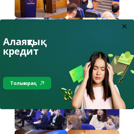
Алаяқтық
кредит
Толығырақ