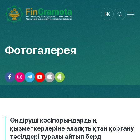
KK
Фотогалерея
Өндіруші кәсіпорындардың
қызметкерлеріне алаяқтықтан қорғану
тәсілдері туралы айтып берді