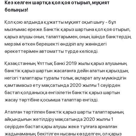
Кез келген шартқа қол қоя отырып, мұқият
болыңыз!
Қол қою алдында құжатты мұқият оқып шығу - бұл
мызғымас ереже. Банктік қарыз шартына қол қоя отырып,
қарыз алушы оның талаптарымен, оның ішінде банктердің
мерзімі өткен берешекті өндіріп алу жөніндегі
әрекеттерімен автоматты түрде келіседі.
Қазақстанның Ұлттық Банкі 2019 жылы қарыз алушының
банктік қарыз шартын жасағанға дейін алатын қарыздың
негізгі талаптары туралы толық ақпарат алу мүмкіндігін
қамтамасыз ету мақсатында 2020 жылғы 1 сәуірден
бастап қолданысқа енгізілетін банктік қарыз шартын
жасау тәртібіне қосымша талаптар енгізді.
Аталған тәртіппен банктік қарыз шарты талаптарының
айқындығын жетілдіру мақсатында 2020 жылғы 1
сәуірден бастап қары алушы жеке тұлғаға арналған
жадынаманың бекітілген нысаны көзделген, ол қарыз