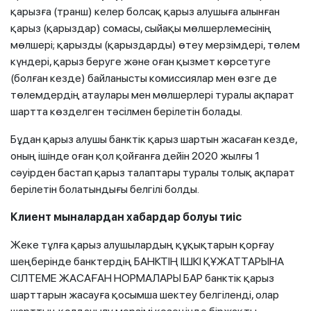
қарызға (транш) келер болсақ қарыз алушыға алынған
қарыз (қарыздар) сомасы, сыйақы мөлшерлемесінің
мөлшері; қарызды (қарыздарды) өтеу мерзімдері, төлем
күндері, қарыз беруге және оған қызмет көрсетуге
(болған кезде) байланысты комиссиялар мен өзге де
төлемдердің атаулары мен мөлшерлері туралы ақпарат
шартта көзделген тәсілмен берілетін болады.
Бұдан қарыз алушы банктік қарыз шартын жасаған кезде,
оның ішінде оған қол қойғанға дейін 2020 жылғы 1
сәуірден бастап қарыз талаптары туралы толық ақпарат
берілетін болатындығы белгілі болды.
Клиент
мыналардан хабардар болуы тиіс
Жеке тұлға қарыз алушылардың құқықтарын қорғау
шеңберінде банктердің БАНКТІҢ ІШКІ ҚҰЖАТТАРЫНА
СІЛТЕМЕ ЖАСАҒАН НОРМАЛАРЫ БАР банктік қарыз
шарттарын жасауға қосымша шектеу белгіленді, олар