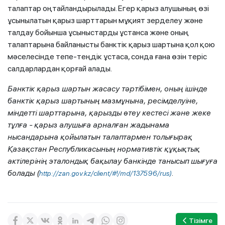
талаптар оңтайландырылады. Егер қарыз алушының өзі
ұсынылатын қарыз шарттарын мұқият зерделеу және
талдау бойынша ұсыныстарды ұстанса және оның
талаптарына байланысты банктік қарыз шартына қол қою
мәселесінде тепе-теңдік ұстаса, сонда ғана өзін теріс
салдарлардан қорғай алады.
Банктік қарыз шартын жасасу тәртібімен, оның ішінде
банктік қарыз шартының мазмұнына, ресімделуіне,
міндетті шарттарына, қарызды өтеу кестесі және жеке
тұлға - қарыз алушыға арналған жадынама
нысандарына қойылатын талаптармен толығырақ
Қазақстан Республикасының нормативтік құқықтық
актілерінің эталондық бақылау банкінде танысып шығуға
болады (
.
http://zan.gov.kz/client/#!/md/137596/rus)
Тізімге