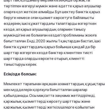
шарттың қолданылу мерзімі кезеңінде біржақты
тәртіппен өзгеруі мүмкін және әдетте қарыз алушылар
оларға қол жеткізе алмайды. Бұл шектеу банктік қарыз
беруге немесе оған қызмет көрсетуге байланысты
өздерінің ішкі құжаттардағы талаптарды өзгерткен
кезде, ал қарыз алушылардың олармен танысу
мүмкіндігіне ие болмаған кездегі проблеманы жоюға
бағытталған. Енді, 2020 жылғы 1 қаңтардан бастап, ішкі
банктік құжаттардағы қарыз бойынша қандай да бір
шарттар өзгерген кезде банктер клиентпен тиісті
шарттарда оларды көрсете отырып, клиентті
таныстыруы керек.
Есіңізде болсын:
Мемлекет тарапынан әрқашан азаматтардың құқықтары
мен мүдделерін қорғауға бағытталған шаралар
қабылданады. Осы мақсатта заңнама жетілдіріледі,
қаржылық қызметтерді көрсету шарттары және
қаржылық қызметтерді жеткізушілерге қойылатын