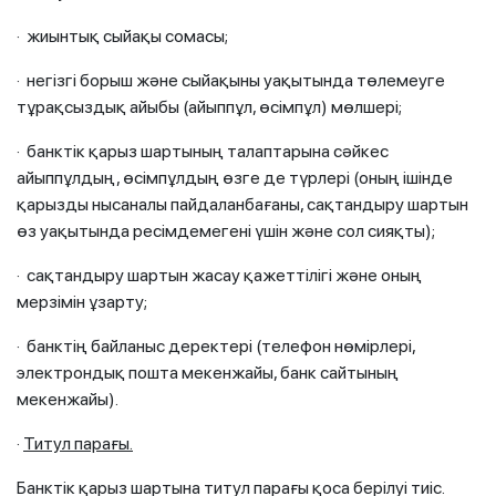
· жиынтық сыйақы сомасы;
· негізгі борыш және сыйақыны уақытында төлемеуге
тұрақсыздық айыбы (айыппұл, өсімпұл) мөлшері;
· банктік қарыз шартының талаптарына сәйкес
айыппұлдың, өсімпұлдың өзге де түрлері (оның ішінде
қарызды нысаналы пайдаланбағаны, сақтандыру шартын
өз уақытында ресімдемегені үшін және сол сияқты);
· сақтандыру шартын жасау қажеттілігі және оның
мерзімін ұзарту;
· банктің байланыс деректері (телефон нөмірлері,
электрондық пошта мекенжайы, банк сайтының
мекенжайы).
·
Титул
парағы
.
Банктік қарыз шартына титул парағы қоса берілуі тиіс.