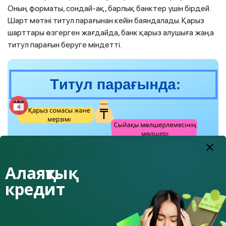
Оның форматы, сондай-ақ, барлық банктер үшін бірдей.
Шарт мәтіні титул парағынан кейін баяндалады. Қарыз
шарттары өзгерген жағдайда, банк қарыз алушыға жаңа
титул парағын беруге міндетті.
Алаяқтық
кредит