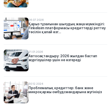
26.07.2026
Қарыз тұзағынан шығудың жаңа мүмкіндігі:
Finkelisim платформасы кредиттерді реттеу
тәсілін қалай өзг...
21.01.2026
Автосақтандыру: 2026 жылдан бастап
жүргізушілер үшін не өзгереді
30.12.2024
Проблемалық кредиттер: банк және
микроқаржы омбудсмандарына жүгініңіз