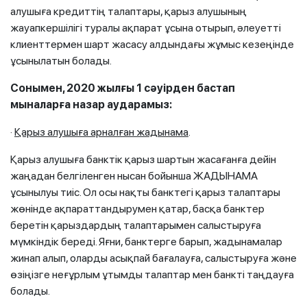
алушыға кредиттің талаптары, қарыз алушының
жауапкершілігі туралы ақпарат ұсына отырып, әлеуетті
клиенттермен шарт жасасу алдындағы жұмыс кезеңінде
ұсынылатын болады.
Сонымен, 2020 жылғы 1 сәуірден бастап
мыналарға назар аударамыз:
·
Қарыз алушыға арналған жадынама
.
Қарыз алушыға банктік қарыз шартын жасағанға дейін
жаңадан белгіленген нысан бойынша ЖАДЫНАМА
ұсынылуы тиіс. Ол осы нақты банктегі қарыз талаптары
жөнінде ақпараттандырумен қатар, басқа банктер
беретін қарыздардың талаптарымен салыстыруға
мүмкіндік береді. Яғни, банктерге барып, жадынамалар
жинап алып, оларды асықпай бағалауға, салыстыруға және
өзіңізге неғұрлым ұтымды талаптар мен банкті таңдауға
болады.