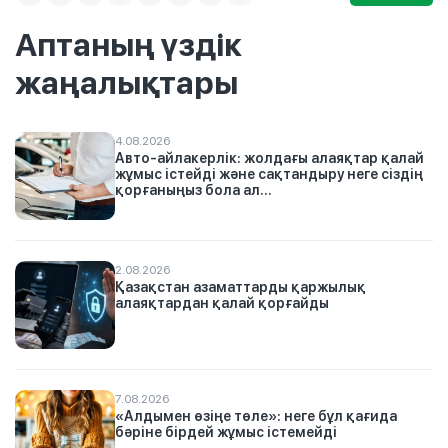
Аптаның үздік
жаңалықтары
4.08.2026
Авто-айлакерлік: жолдағы алаяқтар қалай
жұмыс істейді және сақтандыру неге сіздің
қорғаныңыз бола ал...
2.08.2026
Қазақстан азаматтарды қаржылық
алаяқтардан қалай қорғайды
7.08.2026
«Алдымен өзіңе төле»: неге бұл қағида
бәріне бірдей жұмыс істемейді