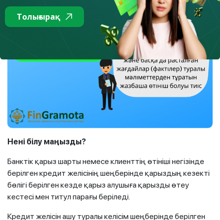
Толығырақ
Нені білу маңызды
?
Банктік қарыз шарты немесе клиенттің өтініші негізінде
берілген кредит желісінің шеңберінде қарыздың кезекті
бөлігі берілген кезде қарыз алушыға қарызды өтеу
кестесі мен титул парағы беріледі.
Кредит желісін ашу туралы келісім шеңберінде берілген