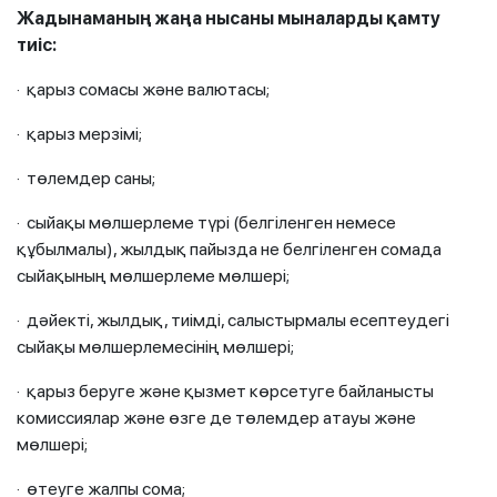
Жадынаманың жаңа нысаны мыналарды қамту
тиіс:
· қарыз сомасы және валютасы;
· қарыз мерзімі;
· төлемдер саны;
· сыйақы мөлшерлеме түрі (белгіленген немесе
құбылмалы), жылдық пайызда не белгіленген сомада
сыйақының мөлшерлеме мөлшері;
· дәйекті, жылдық, тиімді, салыстырмалы есептеудегі
сыйақы мөлшерлемесінің мөлшері;
· қарыз беруге және қызмет көрсетуге байланысты
комиссиялар және өзге де төлемдер атауы және
мөлшері;
· өтеуге жалпы сома;