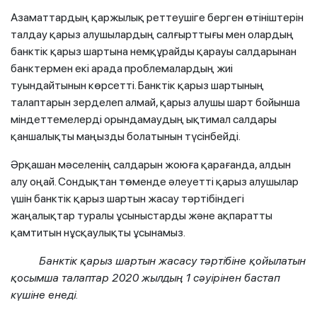
Азаматтардың қаржылық реттеушіге берген өтініштерін
талдау қарыз алушылардың салғырттығы мен олардың
банктік қарыз шартына немқұрайды қарауы салдарынан
банктермен екі арада проблемалардың жиі
туындайтынын көрсетті. Банктік қарыз шартының
талаптарын зерделеп алмай, қарыз алушы шарт бойынша
міндеттемелерді орындамаудың ықтимал салдары
қаншалықты маңызды болатынын түсінбейді.
Әрқашан мәселенің салдарын жоюға қарағанда, алдын
алу оңай. Сондықтан төменде әлеуетті қарыз алушылар
үшін банктік қарыз шартын жасау тәртібіндегі
жаңалықтар туралы ұсыныстарды және ақпаратты
қамтитын нұсқаулықты ұсынамыз.
Банктік қарыз шартын жасасу тәртібіне қойылатын
қосымша талаптар 2020 жылдың 1 сәуірінен бастап
күшіне енеді.