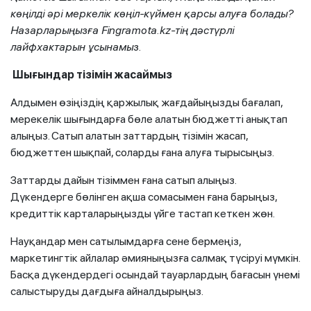
көңілді әрі меркелік көңіл-күймен қарсы алуға болады?
Назарларыңызға Fingramota.kz-тің дәстүрлі
лайфхактарын ұсынамыз.
Шығындар тізімін жасаймыз
Алдымен өзіңіздің қаржылық жағдайыңызды бағалап,
мерекелік шығындарға бөле алатын бюджетті анықтап
алыңыз. Сатып алатын заттардың тізімін жасап,
бюджеттен шықпай, соларды ғана алуға тырысыңыз.
Заттарды дайын тізіммен ғана сатып алыңыз.
Дүкендерге бөлінген ақша сомасымен ғана барыңыз,
кредиттік карталарыңызды үйге тастап кеткен жөн.
Науқандар мен сатылымдарға сене бермеңіз,
маркетингтік айлалар әмияныңызға салмақ түсіруі мүмкін.
Басқа дүкендердегі осындай тауарлардың бағасын үнемі
салыстыруды дағдыға айналдырыңыз.