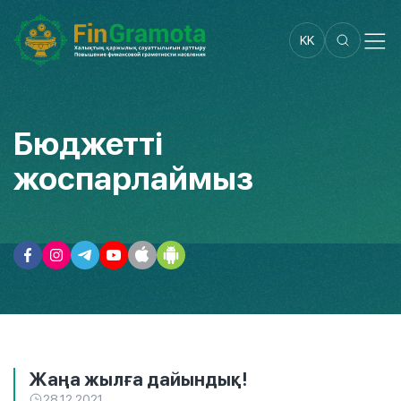
KK
Бюджетті
жоспарлаймыз
Жаңа жылға дайындық!
28.12.2021