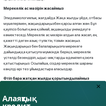
Мерекелік ас мәзірін жасаймыз
Эпидемиологиялық жағдайда Жаңа жылды үйде, отбасы
мүшелерімен, жақындарыңызбен қарсы алған жөн. Бұл
қауіпсіз болып қана қоймай, ақшаңызды үнемдеуге
көмектеседі. Мерекелік ас мәзірін алдын ала жасап, ең
қажетті деген азық-түліктің тізімін жасаңыз.
Жақындарыңыз бен балаларыңызға мерекеге
дайындыққа қатысуға мүмкіндік беріңіз, мерекелік
үстелді безендіріп, ыдыс-аяқтарды әдемілеп қоюға
қатыстырыңыз. Осылайша, сіздер мерекелік шараны
көңілді әрі тез ұйымдастыра аласыздар.
Өтіп бара жатқан жылды қорытындылаймыз
Жоспарланған істерге, өміріңіздегі маңызды оқиғаларға
талдау жасаңыздар. Ақшасы төленбей қалған
Алаяқтық
міндеттемелеріңіз бар ма: салық, коммуналдық
кредит
қызметтер ақысы, төленбей қалған кредит. Жылды