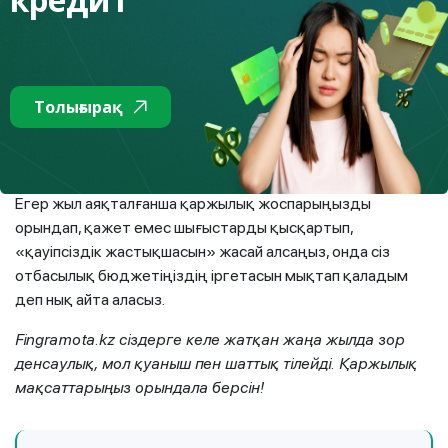
қарызсыз қарсы алу – жаңа жылды ескі қарыздармен
бастауға болмайтын, бұрыннан келе жатқан, жақсы
дәстүр. Асылы, пайдалы қаржылық дағдылар тізімін
жасаңыз, қандай жағдай болмасын олардан бас
Толығырақ
тартпаңыз.
Қаржыңызға ревизия жасап, шотыңыздың өткен жылғы
көшірмесін алыңыз, шығындарыңызға талдау жасаңыз.
Егер жыл аяқталғанша қаржылық жоспарыңызды
орындап, қажет емес шығыстарды қысқартып,
«қауіпсіздік жастықшасын» жасай алсаңыз, онда сіз
отбасылық бюджетіңіздің іргетасын мықтап қаладым
деп нық айта аласыз.
Fingramota.kz сіздерге келе жатқан жаңа жылда зор
денсаулық, мол қуаныш пен шаттық тілейді. Қаржылық
мақсаттарыңыз орындала берсін!