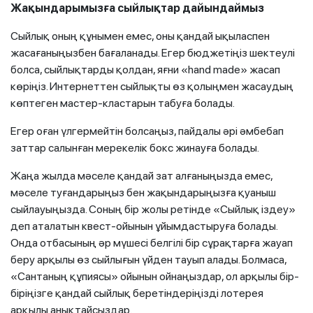
Жақындарымызға сыйлықтар дайындаймыз
Сыйлық оның құнымен емес, оны қандай ықыласпен
жасағаныңызбен бағаланады. Егер бюджетіңіз шектеулі
болса, сыйлықтарды қолдан, яғни «hand made» жасап
көріңіз. Интернеттен сыйлықты өз қолыңмен жасаудың
көптеген мастер-кластарын табуға болады.
Егер оған үлгермейтін болсаңыз, пайдалы әрі әмбебап
заттар салынған мерекелік бокс жинауға болады.
Жаңа жылда мәселе қандай зат алғаныңызда емес,
мәселе туғандарыңыз бен жақындарыңызға қуаныш
сыйлауыңызда. Соның бір жолы ретінде «Сыйлық іздеу»
деп аталатын квест-ойынын ұйымдастыруға болады.
Онда отбасының әр мүшесі белгілі бір сұрақтарға жауап
беру арқылы өз сыйлығын үйден тауып алады. Болмаса,
«Сантаның құпиясы» ойынын ойнаңыздар, ол арқылы бір-
біріңізге қандай сыйлық беретіндеріңізді лотерея
арқылы анықтайсыздар.