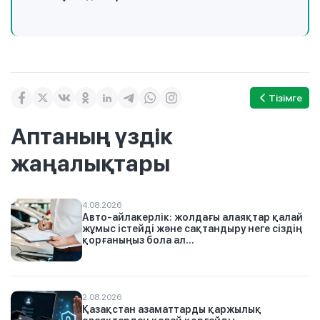
Тізімге
Аптаның үздік
жаңалықтары
4.08.2026
Авто-айлакерлік: жолдағы алаяқтар қалай
жұмыс істейді және сақтандыру неге сіздің
қорғаныңыз бола ал...
2.08.2026
Қазақстан азаматтарды қаржылық