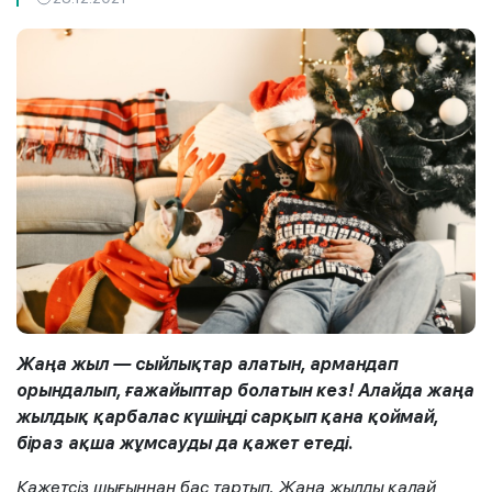
Жаңа жыл — сыйлықтар алатын, армандап
орындалып, ғажайыптар болатын кез! Алайда жаңа
жылдық қарбалас күшіңді сарқып қана қоймай,
біраз ақша жұмсауды да қажет етеді.
Қажетсіз шығыннан бас тартып, Жаңа жылды қалай