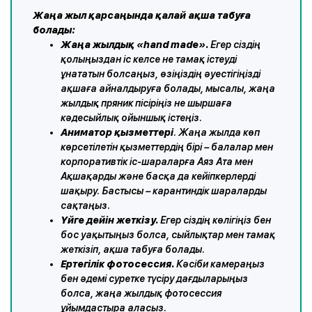
Жаңа жыл қарсаңында қалай ақша табуға
болады:
Жаңа жылдық «hand made».
Егер сіздің
қолыңыздан іс келсе не тамақ істеуді
ұнататын болсаңыз, өзіңіздің әуестігіңізді
ақшаға айналдыруға болады, мысалы, жаңа
жылдық пряник пісіріңіз не шыршаға
кәдесыйлық ойыншық істеңіз.
Аниматор қызметтері
. Жаңа жылда көп
көрсетілетін қызметтердің бірі – балалар мен
корпоративтік іс-шараларға Аяз Ата мен
Ақшақарды және басқа да кейіпкерлерді
шақыру. Бастысы – карантиндік шараларды
сақтаңыз.
Үйге дейін жеткізу.
Егер сіздің көлігіңіз бен
бос уақытыңыз болса, сыйлықтар мен тамақ
жеткізіп, ақша табуға болады.
Ертегілік фотосессия.
Кәсіби камераңыз
бен әдемі суретке түсіру дағдыларыңыз
болса, жаңа жылдық фотосессия
ұйымдастыра аласыз.