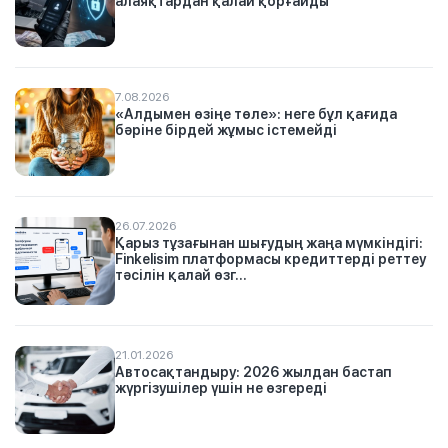
алаяқтардан қалай қорғайды
7.08.2026
«Алдымен өзіңе төле»: неге бұл қағида
бәріне бірдей жұмыс істемейді
26.07.2026
Қарыз тұзағынан шығудың жаңа мүмкіндігі:
Finkelisim платформасы кредиттерді реттеу
тәсілін қалай өзг...
21.01.2026
Автосақтандыру: 2026 жылдан бастап
жүргізушілер үшін не өзгереді