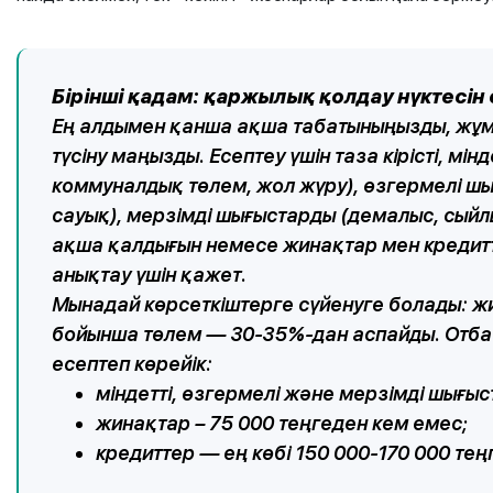
Бірінші қадам: қаржылық қолдау нүктесін
Ең алдымен қанша ақша табатыныңызды, жұ
түсіну маңызды. Есептеу үшін таза кірісті, м
коммуналдық төлем, жол жүру), өзгермелі шы
сауық), мерзімді шығыстарды (демалыс, сыйлы
ақша қалдығын немесе жинақтар мен кредит
анықтау үшін қажет.
Мынадай көрсеткіштерге сүйенуге болады: жи
бойынша төлем — 30-35%-дан аспайды. Отбасы
есептеп көрейік:
міндетті, өзгермелі және мерзімді шығы
жинақтар – 75 000 теңгеден кем емес;
кредиттер — ең көбі 150 000-170 000 тең