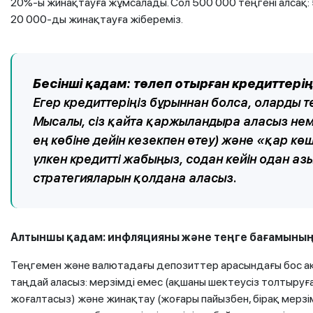
20%-ы жинақтауға жұмсалады. Сол 500 000 теңгені алсақ:
20 000-ды жинақтауға жібереміз.
Бесінші қадам: төлеп отырған кредиттер
Егер кредиттеріңіз бұрыннан болса, оларды т
Мысалы, сіз қайта қаржыландыра аласыз нем
ең көбіне дейін кезекпен өтеу) және «қар к
үлкен кредитті жабыңыз, содан кейін одан азы
стратегияларын қолдана аласыз.
Алтыншы қадам: инфляцияны және теңге бағамының
Теңгемен және валютадағы депозиттер арасындағы бос ақ
таңдай аласыз: мерзімді емес (ақшаны шектеусіз толтыруға
жоғалтасыз) және жинақтау (жоғары пайызбен, бірақ мерзімі