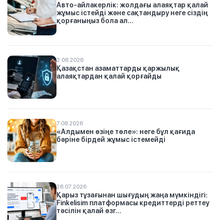
Авто-айлакерлік: жолдағы алаяқтар қалай
жұмыс істейді және сақтандыру неге сіздің
қорғаныңыз бола ал...
2.08.2026
Қазақстан азаматтарды қаржылық
алаяқтардан қалай қорғайды
7.08.2026
«Алдымен өзіңе төле»: неге бұл қағида
бәріне бірдей жұмыс істемейді
26.07.2026
Қарыз тұзағынан шығудың жаңа мүмкіндігі:
Finkelisim платформасы кредиттерді реттеу
тәсілін қалай өзг...