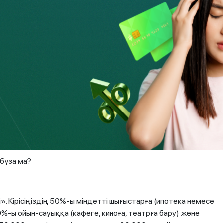
редит ресімдемес бұрын жоспарланған
Әдеттегі себептер – үй сатып алу, білім алу,
өндеу шығыстары. Қауіпті себептер –
никаны сатып алу, сыйлықтар, демалыс
ақ қойыңыз:
у үшін қаражат жинау
бұза ма?
. Кірісіңіздің 50%-ы міндетті шығыстарға (ипотека немесе
0%-ы ойын-сауыққа (кафеге, киноға, театрға бару) және