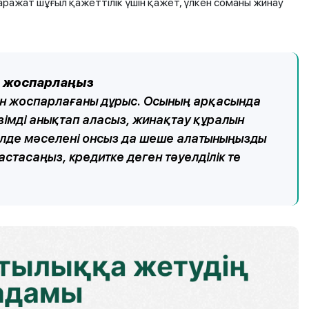
аражат шұғыл қажеттілік үшін қажет, үлкен соманы жинау
ла жоспарлаңыз
рын жоспарлағаны дұрыс. Осының арқасында
зімді анықтап аласыз, жинақтау құралын
, әлде мәселені онсыз да шеше алатыныңызды
тасаңыз, кредитке деген тәуелділік те