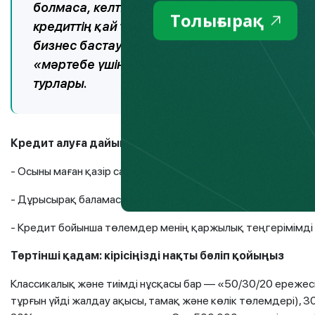
болмаса, келтіретін зияны бар. Сондықтан к
Толығырақ
кредиттің қай топқа жататынын шешіп алыңыз. 
бизнес бастау немесе оны кеңейту, күрделі ж
«мәртебе үшін» бренд заттар мен қымбат тех
турлары.
Кредит алуға дайындалып жатқанда, өзіңізге үш сұр
- Осыны маған қазір сатып алу қажет пе?
- Дұрысырақ баламасы бар ма — мысалы, дәл соны сатып ал
- Кредит бойынша төлемдер менің қаржылық теңгерімімді 
Төртінші қадам: кірісіңізді нақты бөліп қойыңыз
Классикалық және тиімді нұсқасы бар — «50/30/20 ережесі»
тұрғын үйді жалдау ақысы, тамақ және көлік төлемдері), 3