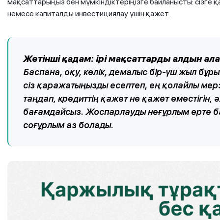
мақсаттарыңыз бен мүмкіндіктеріңізге байланысты: сізге қ
немесе капиталды инвестициялау үшін қажет.
Жетінші қадам: ірі мақсаттарды алдын а
Баспана, оқу, көлік, демалыс бір-үш жыл бұ
сіз қаражатыңызды есептеп, ең қолайлы мер
таңдап, кредиттің қажет не қажет еместігін
бағамдайсыз. Жоспарлауды неғұрлым ерте бас
соғұрлым аз болады.