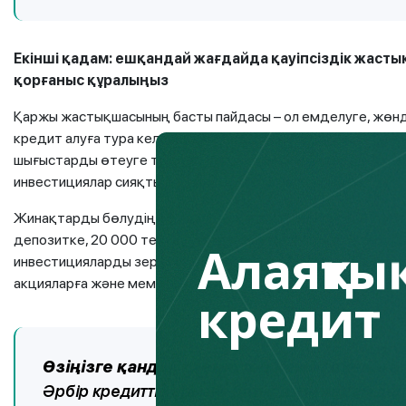
Екінші қадам: ешқандай жағдайда қауіпсіздік жастық
қорғаныс құралыңыз
Қаржы жастықшасының басты пайдасы – ол емделуге, жөн
кредит алуға тура келетін жағдайдан қорғайды. Оның ең тө
шығыстарды өтеуге тиіс. Қауіпсіздік үшін жинақтарды: ішін
инвестициялар сияқты әр түрлі нұсқаларда сақтаңыз.
Жинақтарды бөлудің әр түрлі нұсқалары бар: консервативт
депозитке, 20 000 теңгені валюталық депозитке аударып, т
Алаяқтық
инвестицияларды зерттеген болсаңыз, онда теңгерімді нұ
акцияларға және мемлекеттік бағалы қағаздарға 50 000 те
кредит
Өзіңізге қандай кредиттер қажет екенін 
Әрбір кредитті қарызға батыратын қадам деп