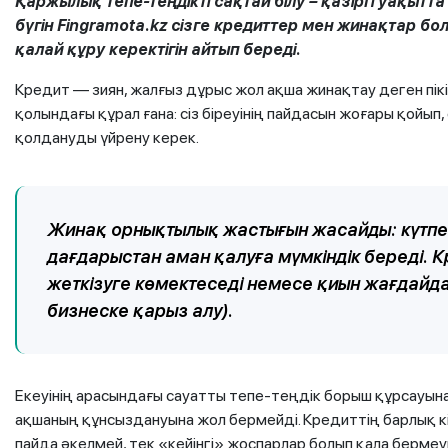
Қаржылық тепе-теңдікті сақтай білу – қазіргі уақыт
бүгін Fingramоta.kz сізге кредиттер мен жинақтар б
қалай құру керектігін айтып береді.
Кредит — зиян, жалғыз дұрыс жол ақша жинақтау деген пікір
қолындағы құрал ғана: сіз біреуінің пайдасын жоғары қойып
қолдануды үйрену керек.
Жинақ орнықтылық жастығын жасайды: күтпег
дағдарыстан аман қалуға мүмкіндік береді. К
жеткізуге көмектеседі немесе қиын жағдайда
бизнеске қарыз алу).
Екеуінің арасындағы сауатты тепе-теңдік борыш құрсауын
ақшаның құнсыздануына жол бермейді. Кредиттің барлық к
пайда әкелмей, тек «кейінгі» жоспарлар болып қала бермеуг