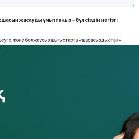
шасын жасауды ұмытпаңыз – бұл сіздің негізгі
деуге және болжаусыз шығыстарға «шарасыздықтан»
менгі көлемі үш айдағы, оңтайлысы – алты айдағы
ара алу мүмкіндігі бар депозиттер, қолма-қол ақша және
і жағдайда сіз 100 000 теңгенің 60 000 теңгесін теңгемен
ағы 20 000 теңгені сейфте сақтай аласыз. Егер сіз
сқаны таңдай аласыз: депозиттерге 40 000 теңге,
ңге, ал сейфке 10 000 қолма-қол ақша жинай аласыз.
анықтап алыңыз
 санаудың қажеті жоқ, бірақ стратегияңыз