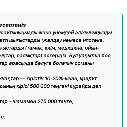
 есептеңіз
мсайтыныңызды және үнемдей алатыныңызды
індетті шығыстарды (жалдау немесе ипотека,
ғыстарды (тамақ, киім, медицина, ойын-
қтар, салықтар) ескеріңіз. Бұл уақытша бос
тер арасында бөлуге болатын соманы
нақтар — кірістің 10-20%-ынан, кредит
ның кірісі 500 000 теңгені құрайды деп
стар – шамамен 275 000 теңге;
ге.