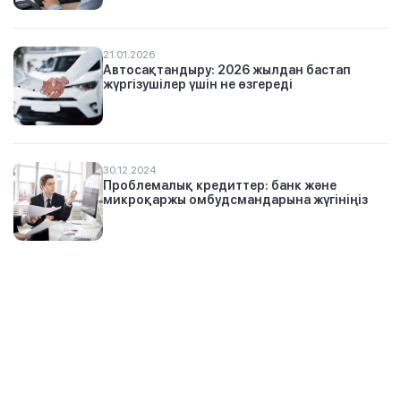
21.01.2026
Автосақтандыру: 2026 жылдан бастап
жүргізушілер үшін не өзгереді
30.12.2024
Проблемалық кредиттер: банк және
микроқаржы омбудсмандарына жүгініңіз