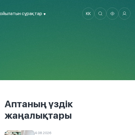
қойылатын сұрақтар
KK
Аптаның үздік
жаңалықтары
4.08.2026