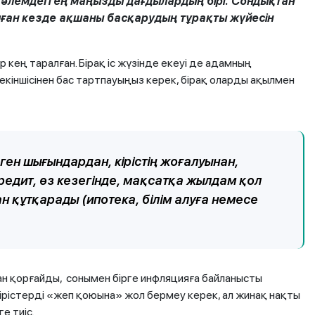
та әлемдегі ең маңызды дағдылардың бірі. Сондықтан
олған кезде ақшаны басқарудың тұрақты жүйесін
 кең таралған. Бірақ іс жүзінде екеуі де адамның
, екіншісінен бас тартпауыңыз керек, бірақ оларды ақылмен
ен шығындардан, кірістің жоғалуынан,
редит, өз кезегінде, мақсатқа жылдам қол
н құтқарады (ипотека, білім алуға немесе
ан қорғайды, сонымен бірге инфляцияға байланысты
ірістерді «жеп қоюына» жол бермеу керек, ал жинақ нақты
е тиіс.