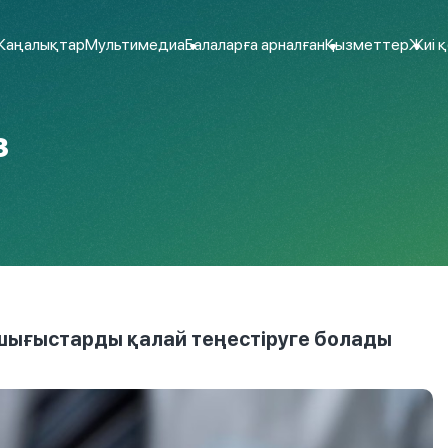
аңалықтар
Мультимедиа
Балаларға арналған
Қызметтер
Жиі 
з
 шығыстарды қалай теңестіруге болады