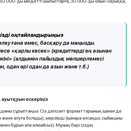
 50 000-ды міндетті шығыстарға, 30 000-ды ойын-сауыққа,
іңізді оңтайландырыңыз
өлеу ғана емес, басқару да маңызды.
есе «қарлы кесек» (кредиттерді ең азынан
өшкіні» (алдымен пайыздық мөлшерлемесі
н, одан әрі одан да азын және т.б.)
 ауытқуын ескеріңіз
шаны сұрыптаңыз. Сіз депозит форматтарының ішінен де
 және алуға болады), мерзімді (ішінара алсаңыз, сыйақыны
нен бұрын ала алмайсыз). Мұның бәрі сіздің