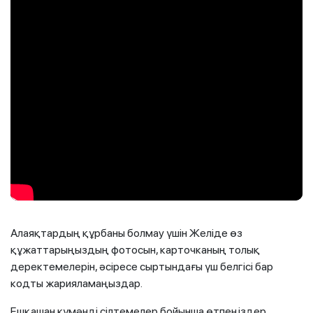
Алаяқтардың құрбаны болмау үшін Желіде өз
құжаттарыңыздың фотосын, карточканың толық
деректемелерін, әсіресе сыртындағы үш белгісі бар
кодты жарияламаңыздар.
Ешқашан күмәнді сілтемелер бойынша өтпеңіздер.