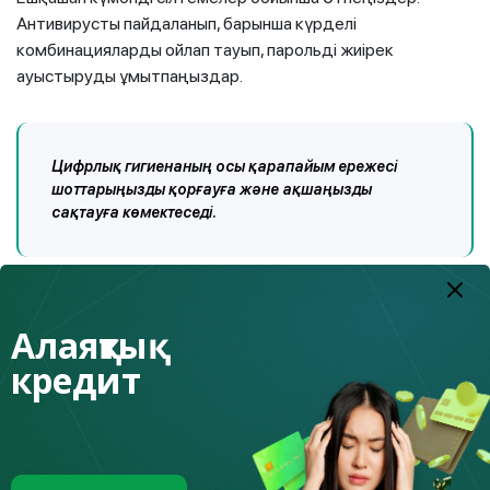
Антивирусты пайдаланып, барынша күрделі
комбинацияларды ойлап тауып, парольді жиірек
ауыстыруды ұмытпаңыздар.
Цифрлық гигиенаның осы қарапайым ережесі
шоттарыңызды қорғауға және ақшаңызды
сақтауға көмектеседі.
Өз қаржылық сауаттылығыңызды Fingramota.kz-бен бірге
арттырыңыздар!
Алаяқтық
кредит
Тізімге
Аптаның үздік