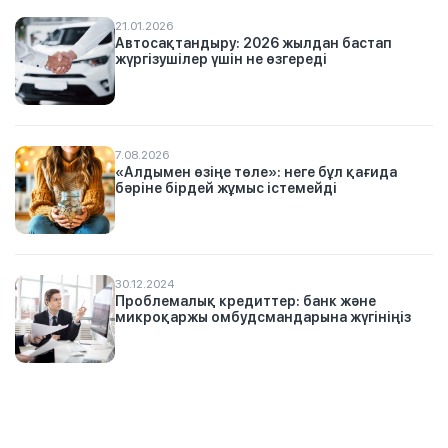
21.01.2026
Автосақтандыру: 2026 жылдан бастап
жүргізушілер үшін не өзгереді
7.08.2026
«Алдымен өзіңе төле»: неге бұл қағида
бәріне бірдей жұмыс істемейді
30.12.2024
Проблемалық кредиттер: банк және
микроқаржы омбудсмандарына жүгініңіз