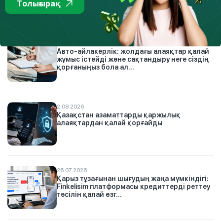
Толығырақ
жаңалықтары
4.08.2026
Авто-айлакерлік: жолдағы алаяқтар қалай
жұмыс істейді және сақтандыру неге сіздің
қорғаныңыз бола ал...
2.08.2026
Қазақстан азаматтарды қаржылық
алаяқтардан қалай қорғайды
26.07.2026
Қарыз тұзағынан шығудың жаңа мүмкіндігі:
Finkelisim платформасы кредиттерді реттеу
тәсілін қалай өзг...